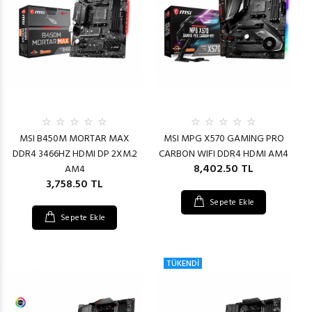
MSI B450M MORTAR MAX
MSI MPG X570 GAMING PRO
DDR4 3466HZ HDMI DP 2XM.2
CARBON WIFI DDR4 HDMI AM4
8,402.50 TL
AM4
3,758.50 TL
Sepete Ekle
Sepete Ekle
TÜKENDİ