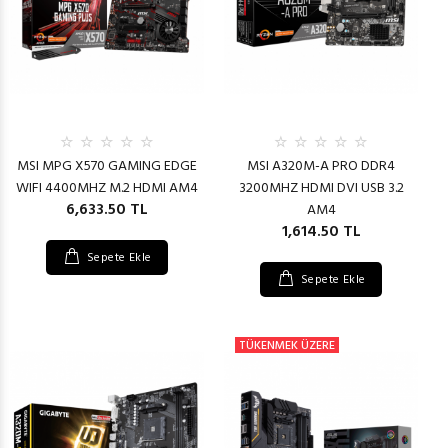
MSI MPG X570 GAMING EDGE
MSI A320M-A PRO DDR4
WIFI 4400MHZ M.2 HDMI AM4
3200MHZ HDMI DVI USB 3.2
6,633.50 TL
AM4
1,614.50 TL
Sepete Ekle
Sepete Ekle
TÜKENMEK ÜZERE