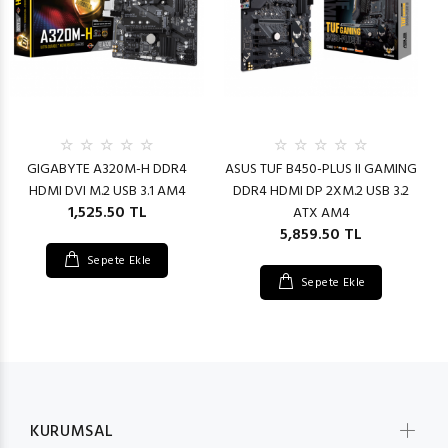
GIGABYTE A320M-H DDR4
ASUS TUF B450-PLUS II GAMING
HDMI DVI M.2 USB 3.1 AM4
DDR4 HDMI DP 2XM.2 USB 3.2
1,525.50 TL
ATX AM4
5,859.50 TL
Sepete Ekle
Sepete Ekle
KURUMSAL