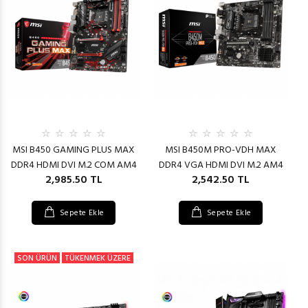
MSI B450 GAMING PLUS MAX
MSI B450M PRO-VDH MAX
DDR4 HDMI DVI M.2 COM AM4
DDR4 VGA HDMI DVI M.2 AM4
2,985.50 TL
2,542.50 TL
Sepete Ekle
Sepete Ekle
SON ÜRÜN
TÜKENMEK ÜZERE