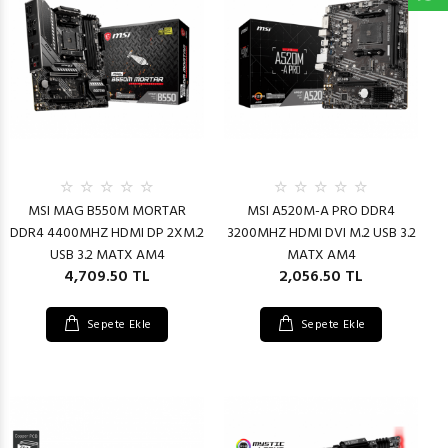
MSI MAG B550M MORTAR
MSI A520M-A PRO DDR4
DDR4 4400MHZ HDMI DP 2XM.2
3200MHZ HDMI DVI M.2 USB 3.2
USB 3.2 MATX AM4
MATX AM4
4,709.50 TL
2,056.50 TL
Sepete Ekle
Sepete Ekle