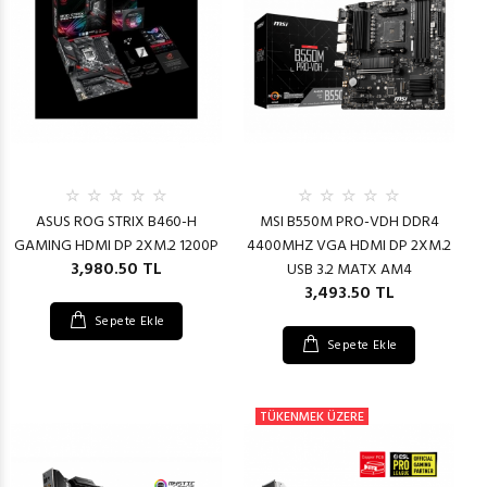
ASUS ROG STRIX B460-H
MSI B550M PRO-VDH DDR4
GAMING HDMI DP 2XM.2 1200P
4400MHZ VGA HDMI DP 2XM.2
3,980.50 TL
USB 3.2 MATX AM4
3,493.50 TL
Sepete Ekle
Sepete Ekle
TÜKENMEK ÜZERE