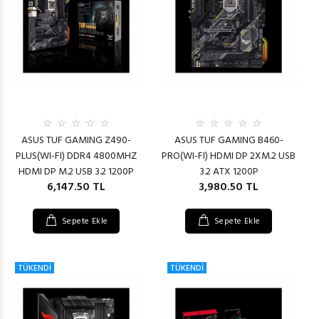
ASUS TUF GAMING Z490-
ASUS TUF GAMING B460-
PLUS(WI-FI) DDR4 4800MHZ
PRO(WI-FI) HDMI DP 2XM.2 USB
HDMI DP M.2 USB 3.2 1200P
3.2 ATX 1200P
6,147.50 TL
3,980.50 TL
Sepete Ekle
Sepete Ekle
TÜKENDİ
TÜKENDİ