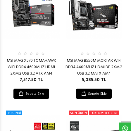
MSI MAG X570 TOMAHAWK
MSI MAG B550M MORTAR WIFI
WIFI DDR4 4600MHZ HDMI
DDR4 4400MHZ HDMI DP 2XM.2
2XM.2 USB 3.2 ATX AM4
USB 3.2 MATX AM4
7,517.50 TL
5,085.50 TL
Sepete Ekle
Sepete Ekle
W
h
t
s
a
p
p
D
e
s
e
H
a
t
t
TÜKENDİ
SON ÜRÜN
TÜKENMEK ÜZERE