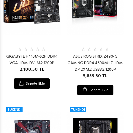
GIGABYTE H410M-S2H DDR4
ASUS ROG STRIX Z490-G
VGA HDMI DVI M.2 1200P
GAMING DDR4 4600MHZ HDMI
2,100.50 TL
DP 2XM.2 USB3.2 1200P
5,859.50 TL
Sepete Ekle
Sepete Ekle
TÜKENDİ
TÜKENDİ