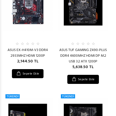
ASUS EX-H410M-V3 DDR4
ASUS TUF GAMING Z490-PLUS
2933MHZ HDMI 1200P
DDR4 4600MHZ HDMI DP M.2
2,144.50 TL
USB 3.2 ATX 1200P
5,638.50 TL
Sepete Ekle
Sepete Ekle
TÜKENDİ
TÜKENDİ