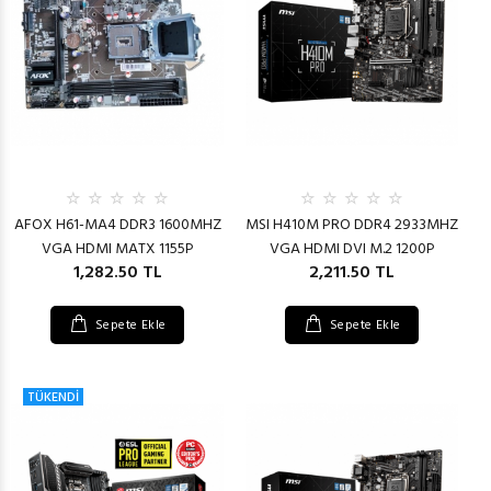
AFOX H61-MA4 DDR3 1600MHZ
MSI H410M PRO DDR4 2933MHZ
VGA HDMI MATX 1155P
VGA HDMI DVI M.2 1200P
1,282.50 TL
2,211.50 TL
Sepete Ekle
Sepete Ekle
TÜKENDİ