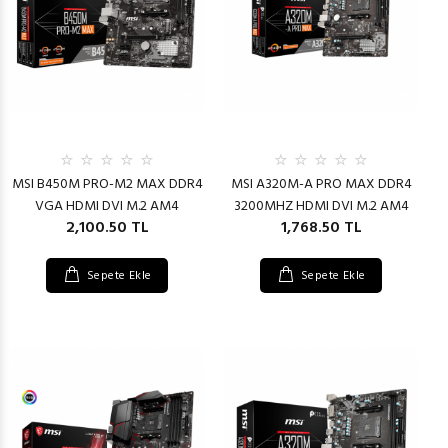
MSI B450M PRO-M2 MAX DDR4
MSI A320M-A PRO MAX DDR4
VGA HDMI DVI M.2 AM4
3200MHZ HDMI DVI M.2 AM4
2,100.50 TL
1,768.50 TL
Sepete Ekle
Sepete Ekle