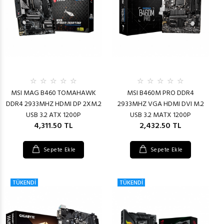
MSI MAG B460 TOMAHAWK
MSI B460M PRO DDR4
DDR4 2933MHZ HDMI DP 2XM.2
2933MHZ VGA HDMI DVI M.2
USB 3.2 ATX 1200P
USB 3.2 MATX 1200P
4,311.50 TL
2,432.50 TL
Sepete Ekle
Sepete Ekle
TÜKENDİ
TÜKENDİ