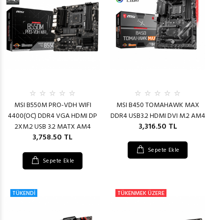
MSI B550M PRO-VDH WIFI
MSI B450 TOMAHAWK MAX
4400(OC) DDR4 VGA HDMI DP
DDR4 USB3.2 HDMI DVI M.2 AM4
3,316.50 TL
2XM.2 USB 3.2 MATX AM4
3,758.50 TL
Sepete Ekle
Sepete Ekle
TÜKENDİ
TÜKENMEK ÜZERE