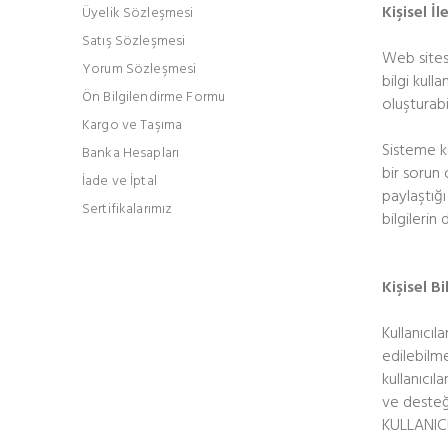
Kişisel İl
Üyelik Sözleşmesi
Satış Sözleşmesi
Web sitesi
Yorum Sözleşmesi
bilgi kull
Ön Bilgilendirme Formu
oluşturabil
Kargo ve Taşıma
Sisteme ka
Banka Hesapları
bir sorun 
İade ve İptal
paylaştığı
Sertifikalarımız
bilgileri
Kişisel B
Kullanıcıl
edilebilme
kullanıcıl
ve desteği
KULLANIC