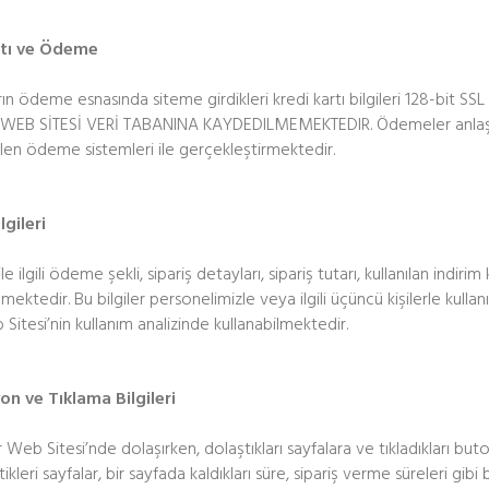
rtı ve Ödeme
arın ödeme esnasında siteme girdikleri kredi kartı bilgileri 128-bit 
 WEB SİTESİ VERİ TABANINA KAYDEDILMEMEKTEDIR. Ödemeler anlaşma
ilen ödeme sistemleri ile gerçekleştirmektedir.
lgileri
ile ilgili ödeme şekli, sipariş detayları, sipariş tutarı, kullanılan indir
mektedir. Bu bilgiler personelimizle veya ilgili üçüncü kişilerle kullan
itesi’nin kullanım analizinde kullanabilmektedir.
n ve Tıklama Bilgileri
ar Web Sitesi’nde dolaşırken, dolaştıkları sayfalara ve tıkladıkları buto
ikleri sayfalar, bir sayfada kaldıkları süre, sipariş verme süreleri gibi b