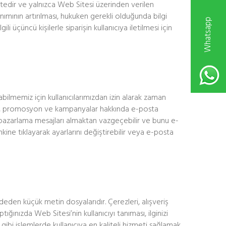
mektedir ve yalnızca Web Sitesi üzerinden verilen
anımının artırılması, hukuken gerekli olduğunda bilgi
W
h
a
t
s
a
p
p
D
e
s
t
e
k
H
a
t
t
ili üçüncü kişilerle siparişin kullanıcıya iletilmesi için
bilmemiz için kullanıcılarımızdan izin alarak zaman
irim, promosyon ve kampanyalar hakkında e-posta
i pazarlama mesajları almaktan vazgeçebilir ve bunu e-
inkine tıklayarak ayarlarını değiştirebilir veya e-posta
ydeden küçük metin dosyalarıdır. Çerezleri, alışveriş
ğınızda Web Sitesi’nin kullanıcıyı tanıması, ilginizi
gibi işlemlerde kullanıcıya en kaliteli hizmeti sağlamak