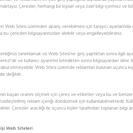
nmaktayız. Çerezler, herhangi bir kişisel veya özel bilgi içermez ve bi
arın Web Sitesi üzerinden sipariş verebilmesi için tarayıcı ayarlarınd
 bu çerezleri bilgisayarınızdan silebilir veya engelleyebilirsiniz.
imliğinizi tanımlamak ve Web Sitesi’ne giriş yaptıktan sonra ilgili ay
ezi”dir ve kullanıcı ziyaretini bitirdikten sonra bilgisayardan silinir. I
kabul etmeyebilir. Web Sitesi üzerinde reklamları bulunan üçüncü kişile
de değildir.
nın başarı oranını ölçmek için çerez ve etiketler veya bu ve benzeri
zelleştirilmiş reklam içeriği döndürmek için kullanılabilmektedir. Kull
ilirler. Çerezler aracılığı ile üçüncü kişiler tarafından toplanan bilgi a
şi Web Siteleri