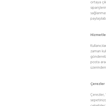
ortaya çık
siparişler
sağlanması 
paylaşılabil
Hizmetleri
Kullanıcıl
zaman kul
gönderebi
posta arac
üzerinden i
Çerezler
Çerezler, 
sepetinizd
çekebilece