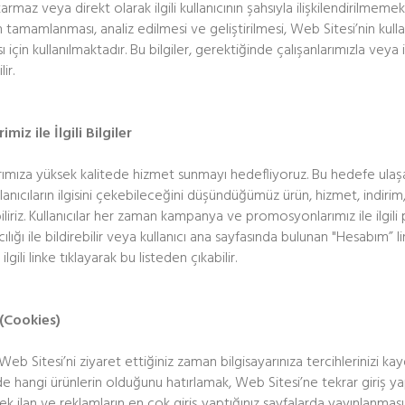
armaz veya direkt olarak ilgili kullanıcının şahsıyla ilişkilendirilme
in tamamlanması, analiz edilmesi ve geliştirilmesi, Web Sitesi’nin kull
için kullanılmaktadır. Bu bilgiler, gerektiğinde çalışanlarımızla veya ilg
ir.
miz ile İlgili Bilgiler
arımıza yüksek kalitede hizmet sunmayı hedefliyoruz. Bu hedefe ulaşa
lanıcıların ilgisini çekebileceğini düşündüğümüz ürün, hizmet, ind
liriz. Kullanıcılar her zaman kampanya ve promosyonlarımız ile ilgil
ılığı ile bildirebilir veya kullanıcı ana sayfasında bulunan "Hesabım” l
lgili linke tıklayarak bu listeden çıkabilir.
 (Cookies)
Web Sitesi’ni ziyaret ettiğiniz zaman bilgisayarınıza tercihlerinizi ka
e hangi ürünlerin olduğunu hatırlamak, Web Sitesi’ne tekrar giriş yaptı
k ilan ve reklamların en çok giriş yaptığınız sayfalarda yayınlanması 