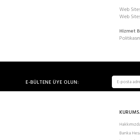
Web Sitesi
Web Sitesi
Hizmet B
Politikası
E-BÜLTENE ÜYE OLUN:
KURUMS
Hakkımızd
Banka Hesa