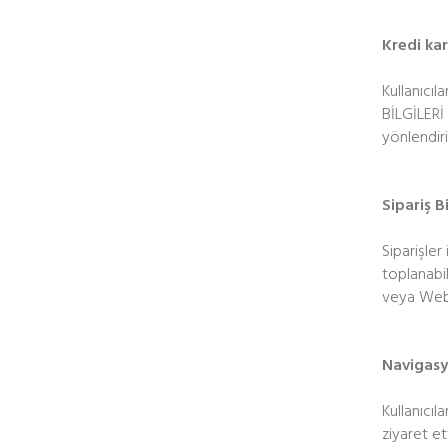
Kredi ka
Kullanıcıl
BİLGİLERİ
yönlendir
Sipariş Bi
Siparişler 
toplanabil
veya Web S
Navigasyo
Kullanıcıl
ziyaret ett