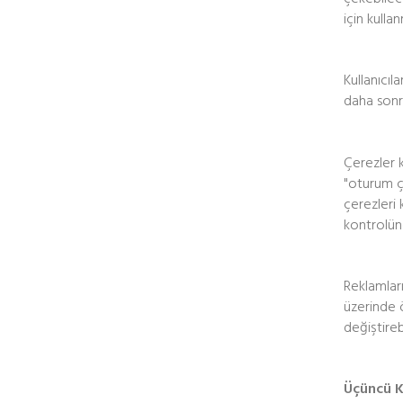
için kulla
Kullanıcıl
daha sonra
Çerezler k
"oturum çer
çerezleri 
kontrolün
Reklamları
üzerinde ö
değiştireb
Üçüncü Ki