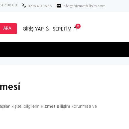
 567 80 08
0236 413 36 55
info@hizmetbilisim.com
0
ARA
GİRİŞ YAP
SEPETİM
şmesi
şılan kişisel bilgilerin
Hizmet Bilişim
korunması ve