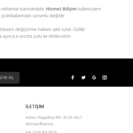
 reklamlar barındırabilir.
Hizmet Bilişim
kullanıcıların
 politikalarından sorumlu değildir.
kasını değiştirme hakkını saklı tutar. Gizlilik
ayrıca e-posta yolu ile iletilecektir.
ÜYE OL
İLETİŞİM
Adres:
Ragıpbey Mh. 43 Sk. No:7
Akhisar/Manisa
Tel:
0236 413 36 55