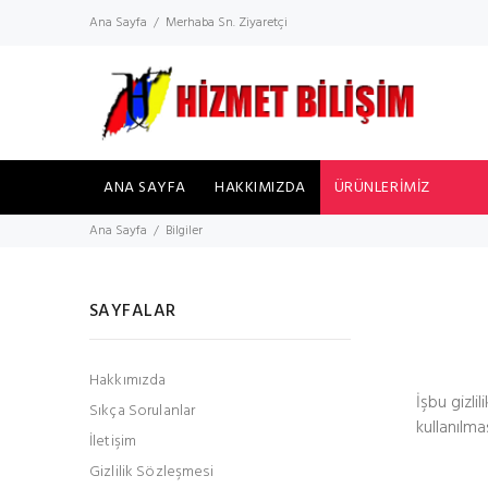
Ana Sayfa
Merhaba Sn. Ziyaretçi
ANA SAYFA
HAKKIMIZDA
ÜRÜNLERİMİZ
Ana Sayfa
Bilgiler
SAYFALAR
Hakkımızda
İşbu gizlil
Sıkça Sorulanlar
kullanılmas
İletişim
Gizlilik Sözleşmesi