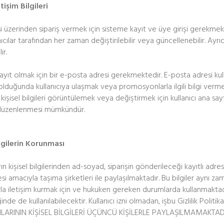
etişim Bilgileri
 üzerinden sipariş vermek için sisteme kayıt ve üye girişi gerekmekte
anıcılar tarafından her zaman değiştirilebilir veya güncellenebilir. Ayrı
ir.
yıt olmak için bir e-posta adresi gerekmektedir. E-posta adresi kullanıc
olduğunda kullanıcıya ulaşmak veya promosyonlarla ilgili bilgi vermek 
 kişisel bilgileri görüntülemek veya değiştirmek için kullanıcı ana sa
n düzenlenmesi mümkündür.
ilgilerin Korunması
arın kişisel bilgilerinden ad-soyad, siparişin gönderileceği kayıtlı adre
si amacıyla taşıma şirketleri ile paylaşılmaktadır. Bu bilgiler aynı z
arla iletişim kurmak için ve hukuken gereken durumlarda kullanmaktadır
nde de kullanılabilecektir. Kullanıcı izni olmadan, işbu Gizlilik Politik
ILARININ KİŞİSEL BİLGİLERİ ÜÇÜNCÜ KİŞİLERLE PAYLAŞILMAMAKTAD