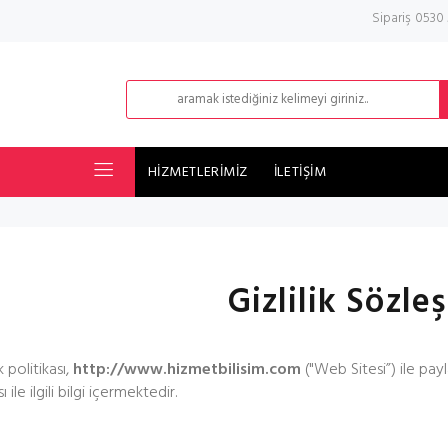
Sipariş 0530
HİZMETLERİMİZ
İLETİŞİM
Gizlilik Sözle
ik politikası,
http://www.hizmetbilisim.com
("Web Sitesi”) ile payla
ı ile ilgili bilgi içermektedir.