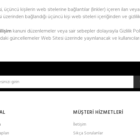
, üçüncü kişilerin web sitelerine bağlantılar (linkler) içeren ilan veya
 üzerinden bağlandığı üçüncü kişi web siteleri içeriğinden ve gizlilik
ilişim
kanuni düzenlemeler veya sair sebepler dolayısıyla Gizlilik Politi
ndaki güncellemeler Web Sitesi üzerinde yayınlanacak ve kullanıcılara 
AL
MÜŞTERİ HİZMETLERİ
a
İletişim
pları
Sıkça Sorulanlar