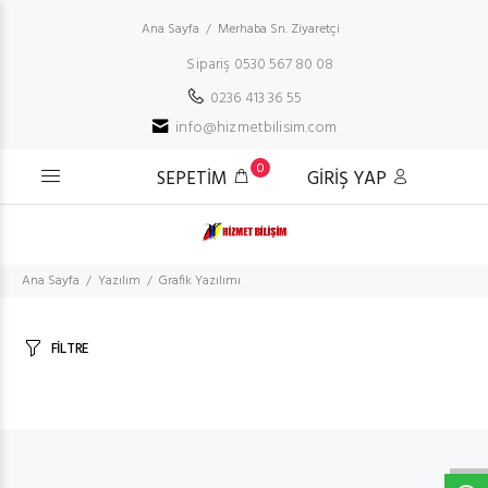
Ana Sayfa
Merhaba Sn. Ziyaretçi
Sipariş 0530 567 80 08
0236 413 36 55
info@hizmetbilisim.com
0
SEPETİM
GİRİŞ YAP
Ana Sayfa
Yazılım
Grafik Yazılımı
FİLTRE
W
h
t
s
a
p
p
D
e
s
e
H
a
t
t