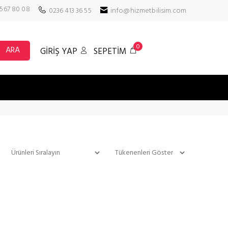
 567 80 08
0236 413 36 55
info@hizmetbilisim.com
0
ARA
GİRİŞ YAP
SEPETİM