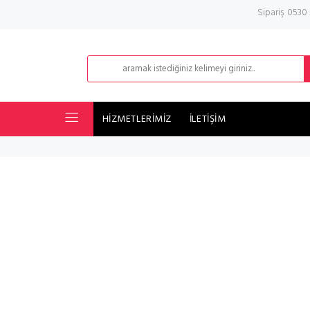
Sipariş 0530
HİZMETLERİMİZ
İLETİŞİM