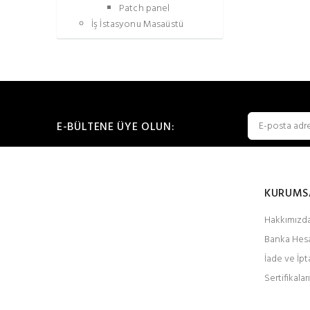
Patch panel
İş İstasyonu Masaüstü
E-BÜLTENE ÜYE OLUN:
KURUMS
Hakkımızd
Banka Hesa
İade ve İpt
Sertifikalar