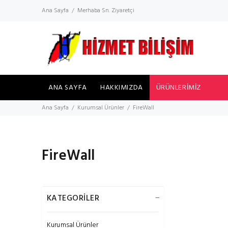
Ana Sayfa
Merhaba Sn. Ziyaretçi
ANA SAYFA
HAKKIMIZDA
ÜRÜNLERİMİZ
Ana Sayfa
Kurumsal Ürünler
FireWall
FireWall
KATEGORİLER
Kurumsal Ürünler