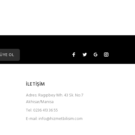
ÜYE OL
İLETİŞİM
Adres:
Ragıpbey Mh. 43 Sk. No:7
Akhisar/Manisa
Tel:
0236 413 36 55
E-mail:
info@hizmetbilisim.com