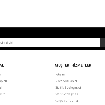
AL
MÜŞTERİ HİZMETLERİ
a
İletişim
pları
Sıkça Sorulanlar
al
Gizlilik Sözleşmesi
ımız
Satış Sözleşmesi
Kargo ve Taşıma